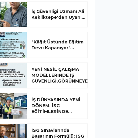
İş Güvenliği Uzmanı Ali
Kekliktepe'den Uyarı....
"Kâğıt Üstünde Eğitim
Devri Kapanıyor"...
YENİ NESİL ÇALIŞMA
MODELLERİNDE İŞ
GÜVENLİĞİ.GÖRÜNMEYEN...
İŞ DÜNYASINDA YENİ
DÖNEM. İSG
EĞİTİMLERİNDE...
İSG Sınavlarında
Başarının Formülü: İSG