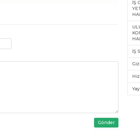
İŞ
YE
HA
ULU
KO
HA
İŞ
Giz
Hiz
Yay
Gönder