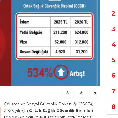
2
3
4
5
6
7
Çalışma ve Sosyal Güvenlik Bakanlığı (ÇSGB),
8
2026 yılı için
Ortak Sağlık Güvenlik Birimleri
(OSGB)
ve eğitim kurumlarının yetki belgesi