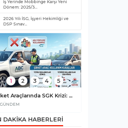
İş Yerinde Mobbinge Karşı Yeni
Dönem: 2025/3...
2026 Yılı İSG, İşyeri Hekimliği ve
0
DSP Sınav...
1
2
3
4
5
Şirket Araçlarında SGK Krizi: Aile Bireylerine Araç Kullandırmanın Bedeli: Kayıt Dışı İstihdam Cezası
GÜNDEM
GÜNDEM
 DAKİKA HABERLERİ