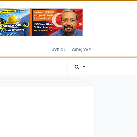
ÜYE OL
GİRİŞ YAP