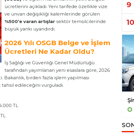
9
ücretlerini açıkladı. Yeni tarifede özellikle vize
ve unvan değişikliği kalemlerinde görülen
1
%500’e varan artışlar
sektör temsilcilerinde
büyük yankı uyandırdı.
2026 Yılı OSGB Belge ve İşlem
Ücretleri Ne Kadar Oldu?
İş Sağlığı ve Güvenliği Genel Müdürlüğü
tarafından yayımlanan yeni esaslara göre, 2026
i. Bakanlık, birden fazla işlem yapılması
tahsil edileceğini vurguladı.
YENİ NESİL ÇALIŞMA MODELLERİNDE İŞ GÜVENLİĞİ.GÖRÜNMEYEN TEHLİKELERE KARŞI "YETKİ" FORMÜLÜ
4.000 TL
GÜNDEM
 TL
SON