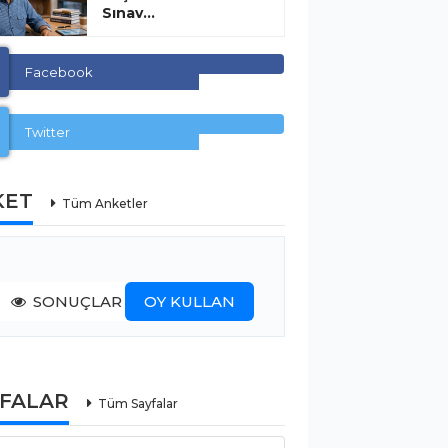
Sınav...
Facebook
Twitter
KET
Tüm Anketler
SONUÇLAR
OY KULLAN
YFALAR
Tüm Sayfalar