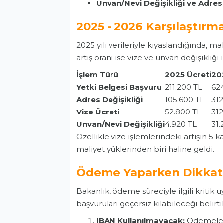
Unvan/Nevi Değişikliği ve Adre
2025 - 2026 Karşılaştırma
2025 yılı verileriyle kıyaslandığında, ma
artış oranı ise vize ve unvan değişikliği
İşlem Türü
2025 Ücreti
20
Yetki Belgesi Başvuru
211.200 TL
62
Adres Değişikliği
105.600 TL
312
Vize Ücreti
52.800 TL
312
Unvan/Nevi Değişikliği
4.920 TL
31.
Özellikle vize işlemlerindeki artışın 5 
maliyet yüklerinden biri haline geldi.
Ödeme Yaparken Dikkat 
Bakanlık, ödeme süreciyle ilgili kritik
başvuruları geçersiz kılabileceği belirtil
IBAN Kullanılmayacak:
Ödemeler 