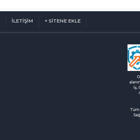
M
İLETİŞİM
+ SİTENE EKLE
O
alanı
İş,
Tüm H
Sağ