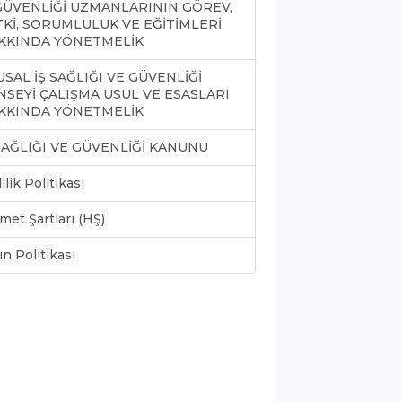
 GÜVENLİĞİ UZMANLARININ GÖREV,
TKİ, SORUMLULUK VE EĞİTİMLERİ
KKINDA YÖNETMELİK
SAL İŞ SAĞLIĞI VE GÜVENLİĞİ
NSEYİ ÇALIŞMA USUL VE ESASLARI
KKINDA YÖNETMELİK
 SAĞLIĞI VE GÜVENLİĞİ KANUNU
lilik Politikası
met Şartları (HŞ)
ın Politikası