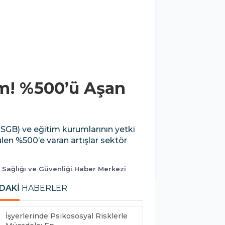
am! %500’ü Aşan
(OSGB) ve eğitim kurumlarının yetki
rülen %500’e varan artışlar sektör
ş Sağlığı ve Güvenliği Haber Merkezi
DAKİ
HABERLER
İşyerlerinde Psikososyal Risklerle