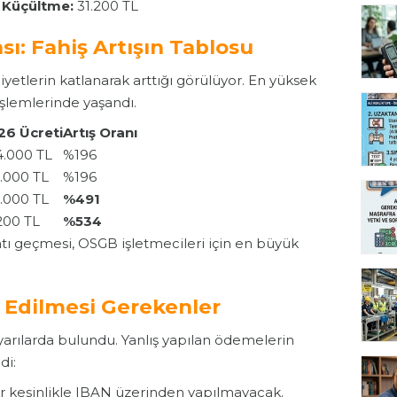
s Küçültme:
31.200 TL
sı: Fahiş Artışın Tablosu
liyetlerin katlanarak arttığı görülüyor. En yüksek
 işlemlerinde yaşandı.
26 Ücreti
Artış Oranı
4.000 TL
%196
.000 TL
%196
.000 TL
%491
200 TL
%534
katı geçmesi, OSGB işletmecileri için en büyük
Edilmesi Gerekenler
 uyarılarda bulundu. Yanlış yapılan ödemelerin
di:
kesinlikle IBAN üzerinden yapılmayacak.