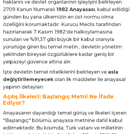
haklarını ve devlet organlarının işleyişini belirleyen
2709 Kanun Numaralı
1982 Anayasası
, kabul edildiği
günden bu yana ülkemizin en üst normu olma
özelliğini korumaktadır. Kurucu Meclis tarafından
hazırlanarak 7 Kasım 1982'de halkoylamasına
sunulan ve %91,37 gibi büyük bir kabul oranıyla
yürürlüğe giren bu temel metin , devletin yönetim
şeklinden bireysel özgürlüklere kadar geniş bir
yelpazeyi güvence altına alır.
İşte devletin temel niteliklerini belirleyen ve
asla
değiştirilemeyecek
olan ilk maddeler ile anayasal
yapının detayları:
Açılış İlkeleri: Başlangıç Metni Ne İfade
Ediyor?
Anayasanın dayandığı temel görüş ve ilkeleri içeren
"Başlangıç" bölümü, anayasa metnine dahil kabul
edilmektedir. Bu kısımda; Türk vatanı ve milletinin