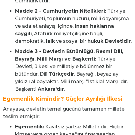
Cumhuriyettir.
Madde 2 - Cumhuriyetin Nitelikleri:
Türkiye
Cumhuriyeti, toplumun huzuru, milli dayanışma
ve adalet anlayışı içinde,
insan haklarına
saygılı
, Atatürk milliyetçiliğine bağlı,
demokratik,
laik
ve sosyal bir
hukuk Devletidir
.
Madde 3 - Devletin Bütünlüğü, Resmi Dili,
Bayrağı, Milli Marşı ve Başkenti:
Türkiye
Devleti, ülkesi ve milletiyle bölünmez bir
bütündür. Dili
Türkçedir
. Bayrağı, beyaz ay
yıldızlı al bayraktır. Milli marşı "İstiklal Marşı"dır.
Başkenti
Ankara'dır
.
Egemenlik Kimindir? Güçler Ayrılığı İlkesi
Anayasa, devletin temel gücünü tamamen millete
teslim etmiştir:
Egemenlik:
Kayıtsız şartsız Milletindir. Hiçbir
kimse veya organ kaynağını Anayasadan