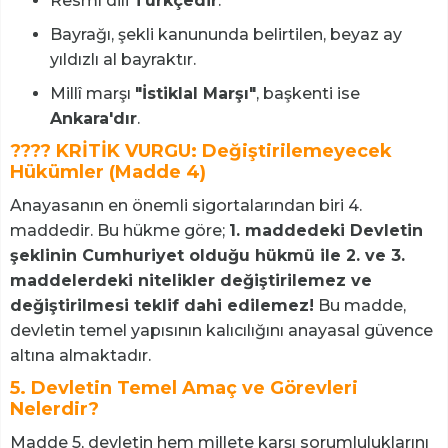
Resmî dili
Türkçedir
.
Bayrağı, şekli kanununda belirtilen, beyaz ay
yıldızlı al bayraktır.
Millî marşı
"İstiklal Marşı"
, başkenti ise
Ankara'dır
.
???? KRİTİK VURGU: Değiştirilemeyecek
Hükümler (Madde 4)
Anayasanın en önemli sigortalarından biri 4.
maddedir. Bu hükme göre;
1. maddedeki Devletin
şeklinin Cumhuriyet olduğu hükmü ile 2. ve 3.
maddelerdeki nitelikler değiştirilemez ve
değiştirilmesi teklif dahi edilemez!
Bu madde,
devletin temel yapısının kalıcılığını anayasal güvence
altına almaktadır.
5. Devletin Temel Amaç ve Görevleri
Nelerdir?
Madde 5, devletin hem millete karşı sorumluluklarını