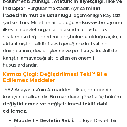
bölünmez bütünlüğü ,
Atatürk milliyetçiliği, ilke ve
inkılapları
vurgulanmaktadır. Ayrıca
millet
iradesinin mutlak üstünlüğü
, egemenliğin kayıtsız
şartsız Türk Milletine ait olduğu ve
kuvvetler ayrımı
ilkesinin devlet organları arasında bir üstünlük
sıralaması değil, medeni bir işbölümü olduğu açıkça
aktarılmıştır. Laiklik ilkesi gereğince kutsal din
duygularının, devlet işlerine ve politikaya kesinlikle
karıştırılamayacağı altı çizilen en önemli
hususlardandır.
Kırmızı Çizgi: Değiştirilmesi Teklif Bile
Edilemez Maddeler!
1982 Anayasası'nın 4. maddesi, ilk üç maddenin
koruyucu kalkanıdır. Bu maddeye göre ilk üç hüküm
değiştirilemez ve değiştirilmesi teklif dahi
edilemez
.
Madde 1 - Devletin Şekli:
Türkiye Devleti bir