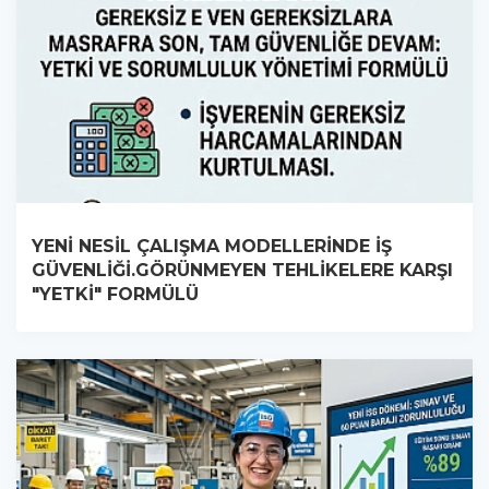
YENİ NESİL ÇALIŞMA MODELLERİNDE İŞ
GÜVENLİĞİ.GÖRÜNMEYEN TEHLİKELERE KARŞI
"YETKİ" FORMÜLÜ