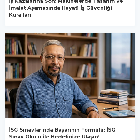
İş Kazalarına Son: Makinelerde Tasarım ve
İmalat Aşamasında Hayati İş Güvenliği
Kuralları
İSG Sınavlarında Başarının Formülü: İSG
Sınav Okulu ile Hedefinize Ulaşın!