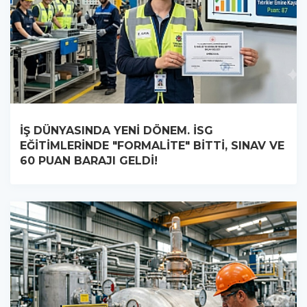
İŞ DÜNYASINDA YENİ DÖNEM. İSG
EĞİTİMLERİNDE "FORMALİTE" BİTTİ, SINAV VE
60 PUAN BARAJI GELDİ!