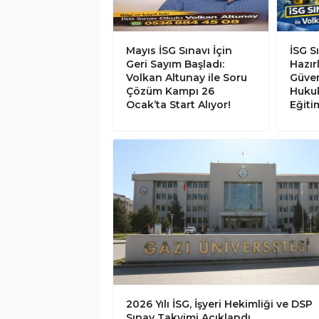
Mayıs İSG Sınavı İçin
İSG S
Geri Sayım Başladı:
Hazır
Volkan Altunay ile Soru
Güven
Çözüm Kampı 26
Hukuk
Ocak’ta Start Alıyor!
Eğiti
2026 Yılı İSG, İşyeri Hekimliği ve DSP
Sınav Takvimi Açıklandı