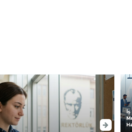
İş
Mu
Ha