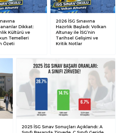
ınavına
2026 İSG Sınavına
lananlar Dikkat:
Hazırlık Başladı: Volkan
lik Kültürü ve
Altunay ile İSG’nin
un Temelleri
Tarihsel Gelişimi ve
m Özeti
Kritik Notlar
2025 İSG Sınav Sonuçları Açıklandı: A
Sınıfı Başarıda Zirvede, C Sınıfı Geride