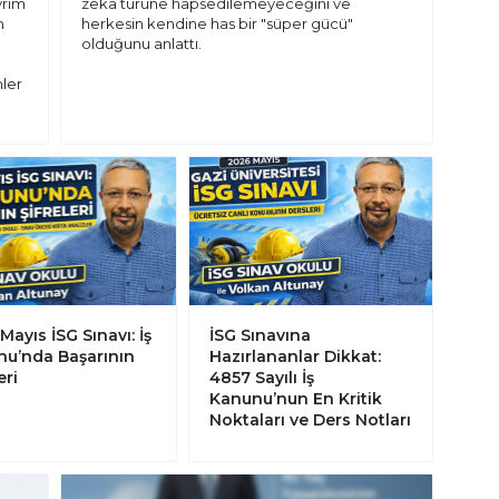
vrim
zeka türüne hapsedilemeyeceğini ve
m
herkesin kendine has bir "süper gücü"
olduğunu anlattı.
mler
Mayıs İSG Sınavı: İş
İSG Sınavına
u’nda Başarının
Hazırlananlar Dikkat:
eri
4857 Sayılı İş
Kanunu’nun En Kritik
Noktaları ve Ders Notları