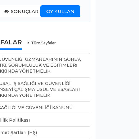
SONUÇLAR
OY KULLAN
YFALAR
Tüm Sayfalar
 GÜVENLİĞİ UZMANLARININ GÖREV,
TKİ, SORUMLULUK VE EĞİTİMLERİ
KKINDA YÖNETMELİK
USAL İŞ SAĞLIĞI VE GÜVENLİĞİ
NSEYİ ÇALIŞMA USUL VE ESASLARI
KKINDA YÖNETMELİK
 SAĞLIĞI VE GÜVENLİĞİ KANUNU
lilik Politikası
met Şartları (HŞ)