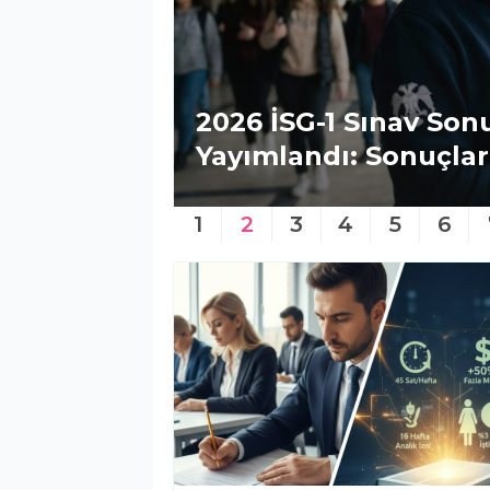
G Sınav
2026 İSG-1 Sınav Sonu
Yayımlandı: Sonuçlar 
1
2
3
4
5
6