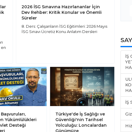
lar
2026 İSG Sınavına Hazırlananlar İçin
ik
Dev Rehber: Kritik Konular ve Önemli
Süreler
8. Ders: Çalışanların İSG Eğitimleri: 2026 Mayıs
İSG Sınavı Ücretiz Konu Anlatım Dersleri
SA
rı
n en
İŞ
YE
HA
UL
KO
HA
İŞ
 Başvuruları,
Türkiye'de İş Sağlığı ve
Giz
en Yükümlülükleri
Güvenliği'nin Tarihsel
vlet Desteği
Yolculuğu: Loncalardan
Hiz
ri
Günümüze