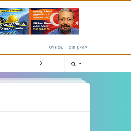
ÜYE OL
GİRİŞ YAP