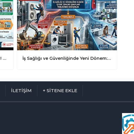
İşyeri Tehlike Sınıfı Değişenler Dikkat! 90 Günlük Süre Detayı ve İSG Tebliği Hakkında Her Şey
İş Sağlığı ve Güvenliğinde Yeni Dönem: İşyeri Tehlike Sınıfları Listesi Güncellendi!
M
İLETİŞİM
+ SİTENE EKLE