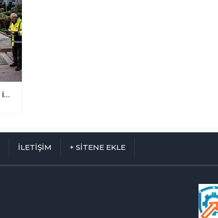
Koltuklar Değişiyor, İhmaller Sürüyor: İstanbul Sokaklarında İSG Alarmı!
M
İLETİŞİM
+ SİTENE EKLE