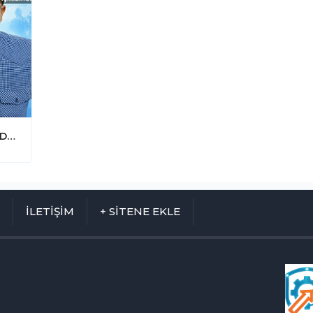
2026 İSG Sınavına Hazırlananlar İçin Dev Rehber: Kritik Konular ve Önemli Süreler
M
İLETİŞİM
+ SİTENE EKLE