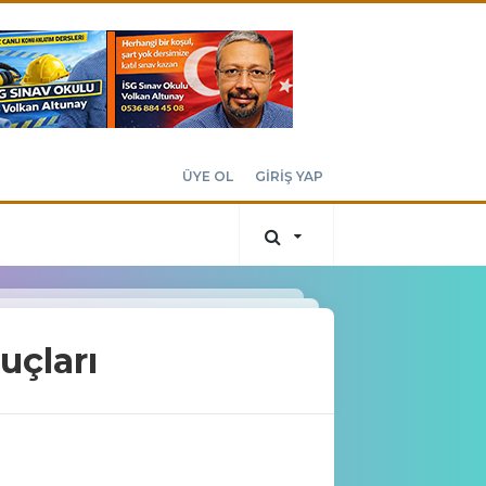
ÜYE OL
GİRİŞ YAP
uçları