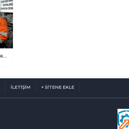
Maden Sektöründe İş Güvenliği: Yeni KKD Rehberi Yayınlandı
M
İLETİŞİM
+ SİTENE EKLE