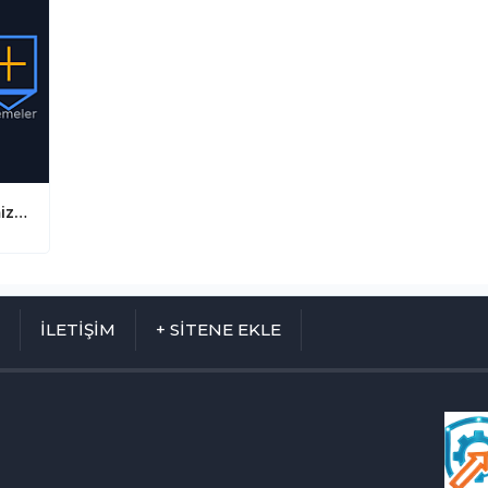
Çalışanın Yaşam Hakkı Kırmızı Çizgimiz! İşte İş Sağlığı ve Güvenliği Hukukunun Bilinmeyen Temel Nitelikleri
M
İLETİŞİM
+ SİTENE EKLE