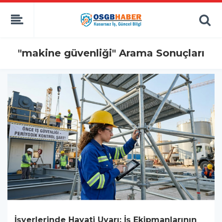
"makine güvenliği" Arama Sonuçları
İşyerlerinde Hayati Uyarı: İş Ekipmanlarının