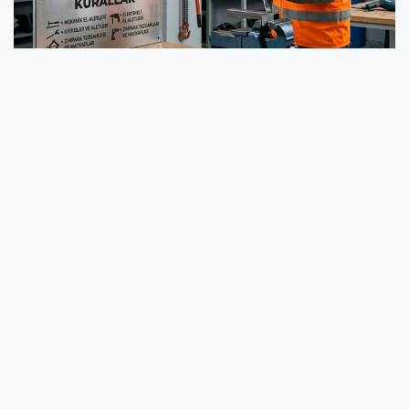
İş Güvenliğinde Hayati Adımlar: Makine
Tasarımı ve CE İşaretinin Önemi