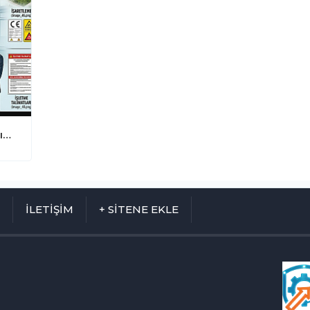
İş Kazalarına Son: Makinelerde Tasarım ve İmalat Aşamasında Hayati İş Güvenliği Kuralları
M
İLETİŞİM
+ SİTENE EKLE